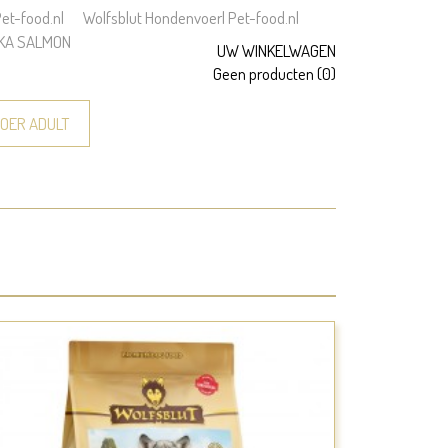
t-food.nl
Wolfsblut Hondenvoer| Pet-food.nl
KA SALMON
UW WINKELWAGEN
Geen producten
(0)
OER ADULT