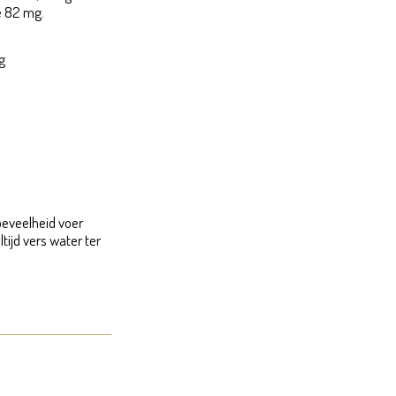
e 82 mg.
g
hoeveelheid voer
tijd vers water ter