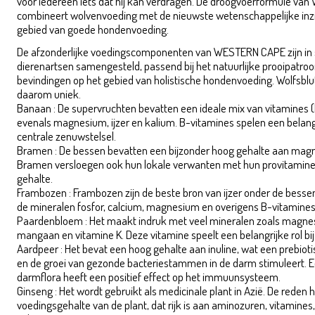
voor iedereen iets dat hij kan verdragen. De droogvoerformule v
combineert wolvenvoeding met de nieuwste wetenschappelijke inz
gebied van goede hondenvoeding.
Wolfsblut Western Cape 2kg
De afzonderlijke voedingscomponenten van WESTERN CAPE zijn i
dierenartsen samengesteld, passend bij het natuurlijke prooipatroo
bevindingen op het gebied van holistische hondenvoeding. Wolfsblu
daarom uniek.
Banaan : De supervruchten bevatten een ideale mix van vitamines (B2
evenals magnesium, ijzer en kalium. B-vitamines spelen een belangri
centrale zenuwstelsel.
Bramen : De bessen bevatten een bijzonder hoog gehalte aan magne
Bramen versloegen ook hun lokale verwanten met hun provitamine 
gehalte.
Frambozen : Frambozen zijn de beste bron van ijzer onder de bessen.
de mineralen fosfor, calcium, magnesium en overigens B-vitamines
Paardenbloem : Het maakt indruk met veel mineralen zoals magnes
mangaan en vitamine K. Deze vitamine speelt een belangrijke rol bij 
Aardpeer : Het bevat een hoog gehalte aan inuline, wat een prebiot
en de groei van gezonde bacteriestammen in de darm stimuleert. 
darmflora heeft een positief effect op het immuunsysteem.
Ginseng : Het wordt gebruikt als medicinale plant in Azië. De reden h
voedingsgehalte van de plant, dat rijk is aan aminozuren, vitamines, 