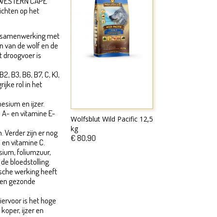
an WESTERN CAPE
ichten op het
n samenwerking met
n van de wolf en de
t droogvoer is
, B3, B6, B7, C, K),
jke rol in het
sium en ijzer.
A- en vitamine E-
Wolfsblut Wild Pacific 12,5
kg
 Verder zijn er nog
€ 80,90
 en vitamine C.
ium, foliumzuur,
de bloedstolling.
ische werking heeft
Een gezonde
iervoor is het hoge
koper, ijzer en