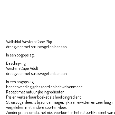
Omschrijving
Wolfsblut Western Cape 2kg
Wolfsblut Western Cape 2kg
Wolfsblut Western Cape 2kg
droogvoer met struisvogel en banaan
In een oogopslag
:
Wolfsblut Western Cape 2kg
Beschrijving
Western Cape Adult
droogvoer met struisvogel en banaan
In een oogopslag:
Hondenvoeding gebaseerd op het wolvenmodel
Recept met natuurlijke ingrediënten
Fris en verteerbaar boeket als hoofdingrediënt
Struisvogelvlees is bijzonder mager, rijk aan eiwitten en zeer laag in
vergeleken met andere soorten vlees
Zonder graan, omdat het niet voorkomt in het natuurlijke dieet van