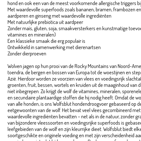
hond en ook een van de meest voorkomende allergische triggers bi
Met waardevolle superfoods zoals bananen, bramen, frambozen e
aardperen en ginseng met waardevolle ingrediënten
Met natuurlijke prebiotica uit aardpeer
Zonder maïs, gluten, soja, smaakversterkers en kunstmatige toevo
vitamines en mineralen)
Een klassieke smaak die erg populair is
Ontwikkeld in samenwerking met dierenartsen
Zonder dierproeven
Wolfsblut Western Cape 2kg
Wolven jagen op hun prooi van de Rocky Mountains van Noord-Amer
toendra, de bergen en bossen van Europa tot de woestijnen en ste
Azië. Hierdoor worden ze voorzien van vlees en voedingsrijk slacht
groenten, fruit, bessen, wortels en kruiden uit de maaginhoud van de
niet inbegrepen. Zo krijgt de wolf de vitamines, mineralen, spore
en secundaire plantaardige stoffen die hij nodig heeft. Omdat de wo
van alle honden, is ons Wolfsblut hondendroogvoer gebaseerd op de
eetgewoonten van de wolf. Het bevat veel vlees gecombineerd met
waardevolle ingrediënten bevatten – net als in de natuur, zonder gr
van bijzondere vleessoorten en voedingsrijke superfoods is gebase
leefgebieden van de wolf en zijn kleurrijke dieet. Wolfsblut biedt el
soortgeschikte en originele voeding en met zijn verscheidenheid aan 