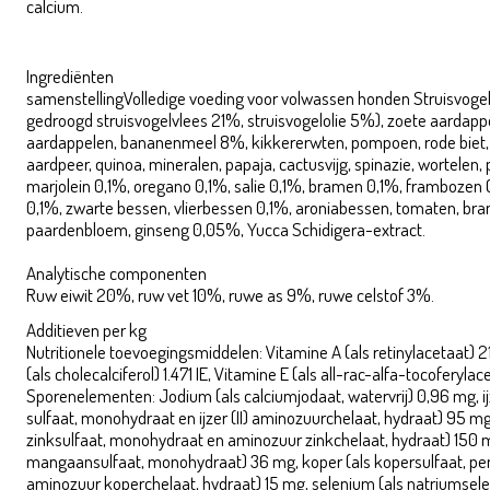
calcium.
Wolfsblut Western Cape 2kg
Ingrediënten
samenstellingVolledige voeding voor volwassen honden Struisvog
gedroogd struisvogelvlees 21%, struisvogelolie 5%), zoete aardap
aardappelen, bananenmeel 8%, kikkererwten, pompoen, rode biet,
aardpeer, quinoa, mineralen, papaja, cactusvijg, spinazie, wortelen, p
marjolein 0,1%, oregano 0,1%, salie 0,1%, bramen 0,1%, frambozen
0,1%, zwarte bessen, vlierbessen 0,1%, aroniabessen, tomaten, bra
paardenbloem, ginseng 0,05%, Yucca Schidigera-extract.
Analytische componenten
Ruw eiwit 20%, ruw vet 10%, ruwe as 9%, ruwe celstof 3%.
Additieven per kg
Nutritionele toevoegingsmiddelen: Vitamine A (als retinylacetaat) 21
(als cholecalciferol) 1.471 IE, Vitamine E (als all-rac-alfa-tocoferylac
Sporenelementen: Jodium (als calciumjodaat, watervrij) 0,96 mg, ijzer
sulfaat, monohydraat en ijzer (II) aminozuurchelaat, hydraat) 95 mg,
zinksulfaat, monohydraat en aminozuur zinkchelaat, hydraat) 150 
mangaansulfaat, monohydraat) 36 mg, koper (als kopersulfaat, pe
aminozuur koperchelaat, hydraat) 15 mg, selenium (als natriumsele