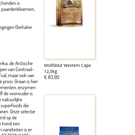
j honden is
n paardenbloemen,
egingen (behalve
ika, de Arctische
Wolfsblut Western Cape
ppen van Centraal-
12,5kg
afval, maar ook van
€ 83,90
 prooi. Graan is hier
nelementen, enzymen
lf de voorouder is
 natuurlijke
 superfoods die
anen. Onze selectie
erd op de
ke hond een
variëteiten is er