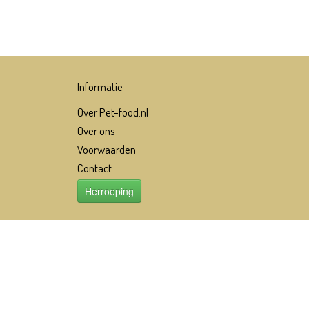
Informatie
Over Pet-food.nl
Over ons
Voorwaarden
Contact
Herroeping