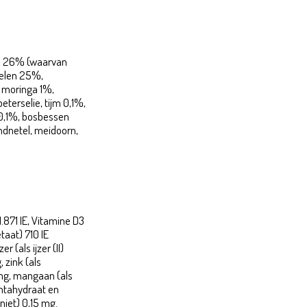
el 26% (waarvan
pelen 25%,
 moringa 1%,
eterselie, tijm 0,1%,
 0,1%, bosbessen
ndnetel, meidoorn,
.871 IE, Vitamine D3
etaat) 710 IE
 (als ijzer (II)
 zink (als
mg, mangaan (als
ntahydraat en
niet) 0,15 mg.