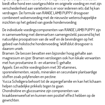
biedt elke hond een soortgeschikte en originele voeding en met zijn
verscheidenheid aan variëteiten is er voor iedereen iets dat hij kan
verdragen. De formule van RANGE LAMB PUPPY droogvoer
combineert wolvenvoeding met de nieuwste wetenschappelijke
inzichten op het gebied van goede hondenvoeding.
De individuele voedingscomponenten van RANGE LAMB PUPPY zijn
in samenwerking met dierenartsen samengesteld, passend bij het
natuurlijke prooipatroon van de wolf en de bevindingen op het
gebied van holistische hondenvoeding. Wolfsblut droogvoer is
daarom uniek.
Bramen: De bessen bevatten een bijzonder hoog gehalte aan
magnesium en ijzer. Bramen versloegen ook hun lokale verwanten
met hun provitamine A- en vitamine E-gehalte.
Appels: Een echte voedingsbom met 30 vitamines,
sporenelementen, vezels, mineralen en secundaire plantaardige
stoffen zoals polyfenolen en pectine.
Yucca Schidigera behoort tot de aspergefamilie en kan het lichaam
helpen schadelijke prikkels tegen te gaan.
Chondroïtine en glucosamine zijn componenten van
kraakbeenweefsel en kunnen een positief effect hebben op de
gewrichten.