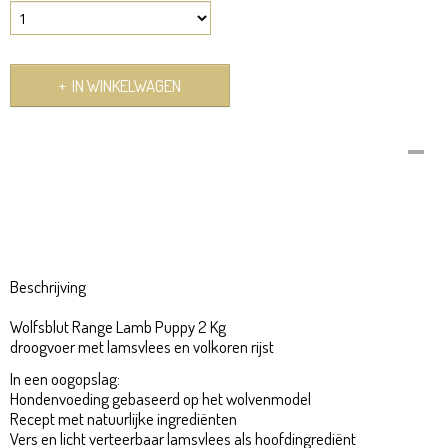
IN WINKELWAGEN
Omschrijving
Range Lamb Puppy
WOLFSBLUT-RANGE-LAMB-PUPPY
Beschrijving
Wolfsblut Range Lamb Puppy 2 Kg
droogvoer met lamsvlees en volkoren rijst
In een oogopslag:
Hondenvoeding gebaseerd op het wolvenmodel
Recept met natuurlijke ingrediënten
Vers en licht verteerbaar lamsvlees als hoofdingrediënt