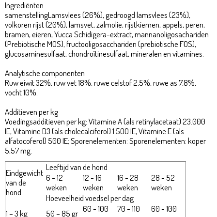
Ingrediënten
samenstellingLamsvlees (26%), gedroogd lamsvlees (23%),
volkoren rijst (20%), lamsvet, zalmolie, rijstkiemen, appels, peren,
bramen, eieren, Yucca Schidigera-extract, mannanoligosachariden
(Prebiotische MOS), fructooligosacchariden (prebiotische FOS),
glucosaminesulfaat, chondroïtinesulfaat, mineralen en vitamines.
Analytische componenten
Ruw eiwit 32%, ruw vet 18%, ruwe celstof 2,5%, ruwe as 7,8%,
vocht 10%.
Additieven per kg
Voedingsadditieven per kg: Vitamine A (als retinylacetaat) 23.000
IE, Vitamine D3 (als cholecalciferol) 1.500 IE, Vitamine E (als
alfatocoferol) 500 IE; Sporenelementen: Sporenelementen: koper
5,57 mg.
Leeftijd van de hond
Eindgewicht
6 - 12
12 - 16
16 - 28
28 - 52
van de
weken
weken
weken
weken
hond
Hoeveelheid voedsel per dag
60 - 100
70 - 110
60 - 100
1 – 3 kg
50 – 85 gr