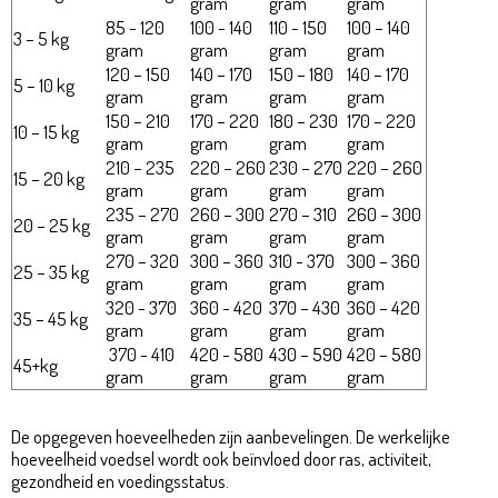
gram
gram
gram
85 - 120
100 - 140
110 - 150
100 – 140
3 – 5 kg
gram
gram
gram
gram
120 – 150
140 – 170
150 – 180
140 – 170
5 – 10 kg
gram
gram
gram
gram
150 – 210
170 – 220
180 – 230
170 – 220
10 – 15 kg
gram
gram
gram
gram
210 – 235
220 – 260
230 – 270
220 – 260
15 – 20 kg
gram
gram
gram
gram
235 – 270
260 – 300
270 – 310
260 – 300
20 – 25 kg
gram
gram
gram
gram
270 – 320
300 – 360
310 - 370
300 – 360
25 – 35 kg
gram
gram
gram
gram
320 - 370
360 - 420
370 – 430
360 – 420
35 – 45 kg
gram
gram
gram
gram
370 - 410
420 - 580
430 – 590
420 – 580
45+kg
gram
gram
gram
gram
De opgegeven hoeveelheden zijn aanbevelingen. De werkelijke
hoeveelheid voedsel wordt ook beïnvloed door ras, activiteit,
gezondheid en voedingsstatus.