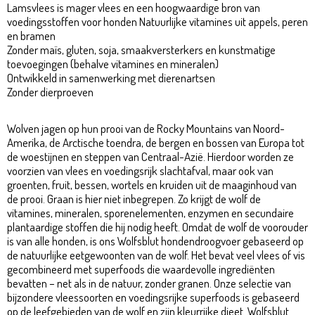
Lamsvlees is mager vlees en een hoogwaardige bron van
voedingsstoffen voor honden Natuurlijke vitamines uit appels, peren
en bramen
Zonder maïs, gluten, soja, smaakversterkers en kunstmatige
toevoegingen (behalve vitamines en mineralen)
Ontwikkeld in samenwerking met dierenartsen
Zonder dierproeven
Wolven jagen op hun prooi van de Rocky Mountains van Noord-
Amerika, de Arctische toendra, de bergen en bossen van Europa tot
de woestijnen en steppen van Centraal-Azië. Hierdoor worden ze
voorzien van vlees en voedingsrijk slachtafval, maar ook van
groenten, fruit, bessen, wortels en kruiden uit de maaginhoud van
de prooi. Graan is hier niet inbegrepen. Zo krijgt de wolf de
vitamines, mineralen, sporenelementen, enzymen en secundaire
plantaardige stoffen die hij nodig heeft. Omdat de wolf de voorouder
is van alle honden, is ons Wolfsblut hondendroogvoer gebaseerd op
de natuurlijke eetgewoonten van de wolf. Het bevat veel vlees of vis
gecombineerd met superfoods die waardevolle ingrediënten
bevatten – net als in de natuur, zonder granen. Onze selectie van
bijzondere vleessoorten en voedingsrijke superfoods is gebaseerd
op de leefgebieden van de wolf en zijn kleurrijke dieet. Wolfsblut