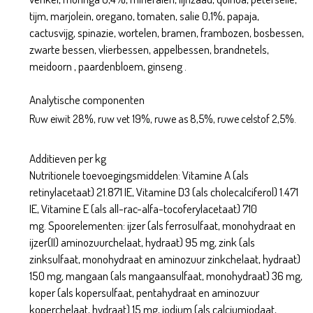
tijm, marjolein, oregano, tomaten, salie 0,1%, papaja,
cactusvijg, spinazie, wortelen, bramen, frambozen, bosbessen,
zwarte bessen, vlierbessen, appelbessen, brandnetels,
meidoorn , paardenbloem, ginseng .
Analytische componenten
Ruw eiwit 28%, ruw vet 19%, ruwe as 8,5%, ruwe celstof 2,5%.
Additieven per kg
Nutritionele toevoegingsmiddelen: Vitamine A (als
retinylacetaat) 21.871 IE, Vitamine D3 (als cholecalciferol) 1.471
IE, Vitamine E (als all-rac-alfa-tocoferylacetaat) 710
mg. Spoorelementen: ijzer (als ferrosulfaat, monohydraat en
ijzer(II) aminozuurchelaat, hydraat) 95 mg, zink (als
zinksulfaat, monohydraat en aminozuur zinkchelaat, hydraat)
150 mg, mangaan (als mangaansulfaat, monohydraat) 36 mg,
koper (als kopersulfaat, pentahydraat en aminozuur
koperchelaat, hydraat) 15 mg, jodium (als calciumjodaat,