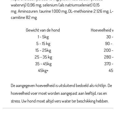
watervrij) 0,96 mg, selenium (als natriumseleniet) 0,15
mg. Aminozuren: taurine 1.000 mg, DL-methionine 2.126 mg, L-
carnitine 82 mg.
Gewicht van de hond
Hoeveelheid vo
1 - 5kg
30 - 
5 - 15 kg
90 - 2
15 - 25kg
200 - 
25 - 35 kg
280 - 
35 - 45kg
370 - 
45kg+
450
De aangegeven hoeveelheid is uitsluitend bedoeld als richtlijn. De
hoeveelheid voer moet worden aangepast aan leeftijd, ras en
stress. Uw hond moet altijd vers water ter beschikking hebben.