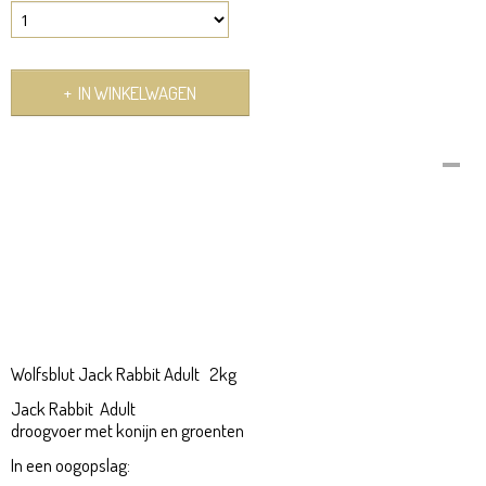
IN WINKELWAGEN
Omschrijving
wolfsblut Jack Rabbit Adult 2kg
Wolfsblut
hondenvoer Koop je bij www.pet-
food.nl
Wolfsblut
Hondenvoer
Wolfsblut
maakt natuurlijke en gezonde, maar
vooral smakelijke hondenbrokken en
Wolfsblut Jack Rabbit Adult 2kg
Jack Rabbit Adult
droogvoer met konijn en groenten
In een oogopslag: