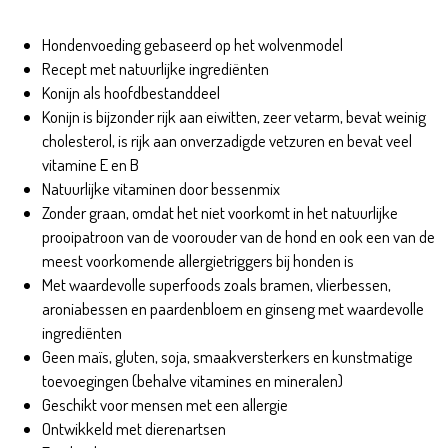
Jack Rabbit Adult 2kg
Hondenvoeding gebaseerd op het wolvenmodel
Recept met natuurlijke ingrediënten
Konijn als hoofdbestanddeel
Konijn is bijzonder rijk aan eiwitten, zeer vetarm, bevat weinig
cholesterol, is rijk aan onverzadigde vetzuren en bevat veel
vitamine E en B
Natuurlijke vitaminen door bessenmix
Zonder graan, omdat het niet voorkomt in het natuurlijke
prooipatroon van de voorouder van de hond en ook een van de
meest voorkomende allergietriggers bij honden is
Met waardevolle superfoods zoals bramen, vlierbessen,
aroniabessen en paardenbloem en ginseng met waardevolle
ingrediënten
Geen maïs, gluten, soja, smaakversterkers en kunstmatige
toevoegingen (behalve vitamines en mineralen)
Geschikt voor mensen met een allergie
Ontwikkeld met dierenartsen