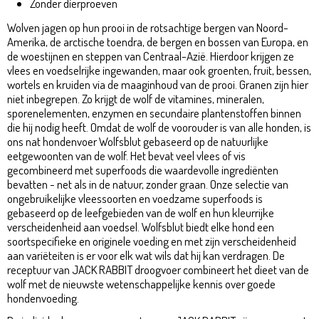
Zonder dierproeven
Wolven jagen op hun prooi in de rotsachtige bergen van Noord-
Amerika, de arctische toendra, de bergen en bossen van Europa, en
de woestijnen en steppen van Centraal-Azië. Hierdoor krijgen ze
vlees en voedselrijke ingewanden, maar ook groenten, fruit, bessen,
wortels en kruiden via de maaginhoud van de prooi. Granen zijn hier
niet inbegrepen. Zo krijgt de wolf de vitamines, mineralen,
sporenelementen, enzymen en secundaire plantenstoffen binnen
die hij nodig heeft. Omdat de wolf de voorouder is van alle honden, is
ons nat hondenvoer Wolfsblut gebaseerd op de natuurlijke
eetgewoonten van de wolf. Het bevat veel vlees of vis
gecombineerd met superfoods die waardevolle ingrediënten
bevatten - net als in de natuur, zonder graan. Onze selectie van
ongebruikelijke vleessoorten en voedzame superfoods is
gebaseerd op de leefgebieden van de wolf en hun kleurrijke
verscheidenheid aan voedsel. Wolfsblut biedt elke hond een
soortspecifieke en originele voeding en met zijn verscheidenheid
aan variëteiten is er voor elk wat wils dat hij kan verdragen. De
receptuur van JACK RABBIT droogvoer combineert het dieet van de
wolf met de nieuwste wetenschappelijke kennis over goede
hondenvoeding.