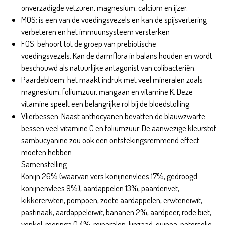
onverzadigde vetzuren, magnesium, calcium en ijzer.
MOS: is een van de voedingsvezels en kan de spijsvertering
verbeteren en het immuunsysteem versterken
FOS: behoort tot de groep van prebiotische
voedingsvezels. Kan de darmflora in balans houden en wordt
beschouwd als natuurlijke antagonist van colibacteriën.
Paardebloem: het maakt indruk met veel mineralen zoals
magnesium, foliumzuur, mangaan en vitamine K. Deze
vitamine speelt een belangrijke rol bij de bloedstolling.
Vlierbessen: Naast anthocyanen bevatten de blauwzwarte
bessen veel vitamine C en foliumzuur. De aanwezige kleurstof
sambucyanine zou ook een ontstekingsremmend effect
moeten hebben.
Jack Rabbit Adult 2kg
Samenstelling
Konijn 26% (waarvan vers konijnenvlees 17%, gedroogd
konijnenvlees 9%), aardappelen 13%, paardenvet,
kikkererwten, pompoen, zoete aardappelen, erwteneiwit,
pastinaak, aardappeleiwit, bananen 2%, aardpeer, rode biet,
venkel, moringa 0,4%, mineralen, lijnzaad, quinoa, peterselie,