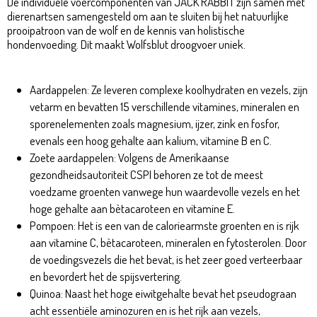
De individuele voercomponenten van JACK RABBIT zijn samen met
dierenartsen samengesteld om aan te sluiten bij het natuurlijke
prooipatroon van de wolf en de kennis van holistische
hondenvoeding. Dit maakt Wolfsblut droogvoer uniek.
Jack Rabbit Adult 2kg
Aardappelen: Ze leveren complexe koolhydraten en vezels, zijn
vetarm en bevatten 15 verschillende vitamines, mineralen en
sporenelementen zoals magnesium, ijzer, zink en fosfor,
evenals een hoog gehalte aan kalium, vitamine B en C.
Zoete aardappelen: Volgens de Amerikaanse
gezondheidsautoriteit CSPI behoren ze tot de meest
voedzame groenten vanwege hun waardevolle vezels en het
hoge gehalte aan bètacaroteen en vitamine E.
Pompoen: Het is een van de caloriearmste groenten en is rijk
aan vitamine C, bètacaroteen, mineralen en fytosterolen. Door
de voedingsvezels die het bevat, is het zeer goed verteerbaar
en bevordert het de spijsvertering.
Quinoa: Naast het hoge eiwitgehalte bevat het pseudograan
acht essentiële aminozuren en is het rijk aan vezels,