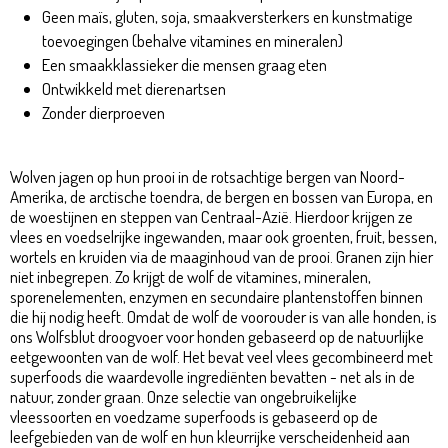
Geen maïs, gluten, soja, smaakversterkers en kunstmatige
toevoegingen (behalve vitamines en mineralen)
Een smaakklassieker die mensen graag eten
Ontwikkeld met dierenartsen
Zonder dierproeven
Wolven jagen op hun prooi in de rotsachtige bergen van Noord-
Amerika, de arctische toendra, de bergen en bossen van Europa, en
de woestijnen en steppen van Centraal-Azië. Hierdoor krijgen ze
vlees en voedselrijke ingewanden, maar ook groenten, fruit, bessen,
wortels en kruiden via de maaginhoud van de prooi. Granen zijn hier
niet inbegrepen. Zo krijgt de wolf de vitamines, mineralen,
sporenelementen, enzymen en secundaire plantenstoffen binnen
die hij nodig heeft. Omdat de wolf de voorouder is van alle honden, is
ons Wolfsblut droogvoer voor honden gebaseerd op de natuurlijke
eetgewoonten van de wolf. Het bevat veel vlees gecombineerd met
superfoods die waardevolle ingrediënten bevatten - net als in de
natuur, zonder graan. Onze selectie van ongebruikelijke
vleessoorten en voedzame superfoods is gebaseerd op de
leefgebieden van de wolf en hun kleurrijke verscheidenheid aan