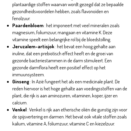
plantaardige stoffen waarvan wordt gezegd dat ze bepaalde
gezondheidsvoordelen hebben, zoals flavonoïden en
fenolzuur.
Paardenbloem
: het imponeert met veel mineralen zoals
magnesium, foliumzuur, mangaan en vitamine K. Deze
vitamine speelt een belangrijke rol bij de bloedstolling.
Jeruzalem-artisjok
: het bevat een hoog gehalte aan
inuline, dat een prebiotisch effect heeft en de groei van
gezonde bacteriestammen in de darm stimuleert. Een
gezonde darmflora heeft een positief effect op het
immuunsysteem.
Ginseng
: In Azië fungeert het als een medicinale plant. De
reden hiervoor is het hoge gehalte aan voedingsstoffen van de
plant, die rijk is aan aminozuren, vitaminen, koper, ijzer en
calcium.
Venkel
: Venkel is rijk aan etherische oliën die gunstig zijn voor
de spijsvertering en darmen. Het bevat ook vitale stoffen zoals
kalium, vitamine A, foliumzuur, vitamine C en kiezelzuur.
Dark Forest Adult 2kg