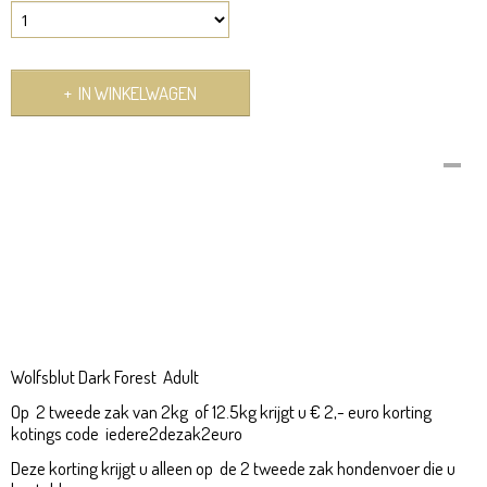
IN WINKELWAGEN
Omschrijving
Dark Forest Adult 2kg
Wolfsblut
hondenvoer Koop je bij www.pet-
food.nl
Wolfsblut
Hondenvoer
Wolfsblut
maakt natuurlijke en gezonde, maar
vooral smakelijke hondenbrokken
Dark Forest Adult 2kg
Wolfsblut Dark Forest Adult
Op 2 tweede zak van 2kg of 12.5kg krijgt u € 2,- euro korting
kotings code iedere2dezak2euro
Deze korting krijgt u alleen op de 2 tweede zak hondenvoer die u