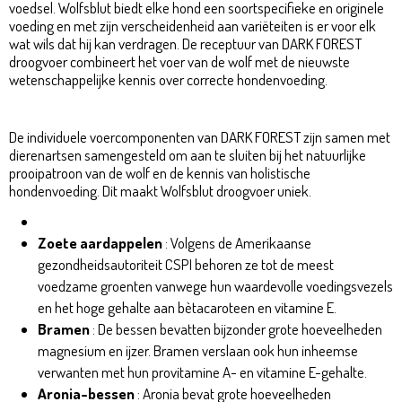
voedsel. Wolfsblut biedt elke hond een soortspecifieke en originele
voeding en met zijn verscheidenheid aan variëteiten is er voor elk
wat wils dat hij kan verdragen. De receptuur van DARK FOREST
droogvoer combineert het voer van de wolf met de nieuwste
wetenschappelijke kennis over correcte hondenvoeding.
De individuele voercomponenten van DARK FOREST zijn samen met
dierenartsen samengesteld om aan te sluiten bij het natuurlijke
prooipatroon van de wolf en de kennis van holistische
hondenvoeding. Dit maakt Wolfsblut droogvoer uniek.
Dark Forest Adult 2kg
Zoete aardappelen
: Volgens de Amerikaanse
gezondheidsautoriteit CSPI behoren ze tot de meest
voedzame groenten vanwege hun waardevolle voedingsvezels
en het hoge gehalte aan bètacaroteen en vitamine E.
Bramen
: De bessen bevatten bijzonder grote hoeveelheden
magnesium en ijzer. Bramen verslaan ook hun inheemse
verwanten met hun provitamine A- en vitamine E-gehalte.
Aronia-bessen
: Aronia bevat grote hoeveelheden