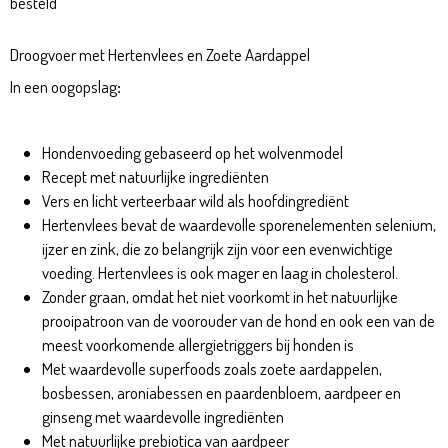
besteld
Droogvoer met Hertenvlees en Zoete Aardappel
In een oogopslag
:
Dark Forest Adult 2kg
Hondenvoeding gebaseerd op het wolvenmodel
Recept met natuurlijke ingrediënten
Vers en licht verteerbaar wild als hoofdingrediënt
Hertenvlees bevat de waardevolle sporenelementen selenium,
ijzer en zink, die zo belangrijk zijn voor een evenwichtige
voeding. Hertenvlees is ook mager en laag in cholesterol.
Zonder graan, omdat het niet voorkomt in het natuurlijke
prooipatroon van de voorouder van de hond en ook een van de
meest voorkomende allergietriggers bij honden is
Met waardevolle superfoods zoals zoete aardappelen,
bosbessen, aroniabessen en paardenbloem, aardpeer en
ginseng met waardevolle ingrediënten
Met natuurlijke prebiotica van aardpeer