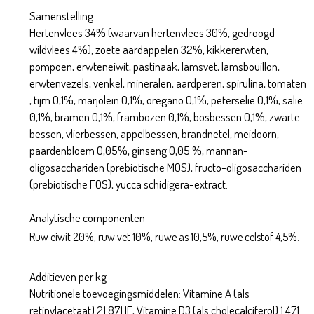
Samenstelling
Hertenvlees 34% (waarvan hertenvlees 30%, gedroogd
wildvlees 4%), zoete aardappelen 32%, kikkererwten,
pompoen, erwteneiwit, pastinaak, lamsvet, lamsbouillon,
erwtenvezels, venkel, mineralen, aardperen, spirulina, tomaten
, tijm 0,1%, marjolein 0,1%, oregano 0,1%, peterselie 0,1%, salie
0,1%, bramen 0,1%, frambozen 0,1%, bosbessen 0,1%, zwarte
bessen, vlierbessen, appelbessen, brandnetel, meidoorn,
paardenbloem 0,05%, ginseng 0,05 %, mannan-
oligosacchariden (prebiotische MOS), fructo-oligosacchariden
(prebiotische FOS), yucca schidigera-extract.
Analytische componenten
Ruw eiwit 20%, ruw vet 10%, ruwe as 10,5%, ruwe celstof 4,5%.
Additieven per kg
Nutritionele toevoegingsmiddelen: Vitamine A (als
retinylacetaat) 21.871 IE, Vitamine D3 (als cholecalciferol) 1.471