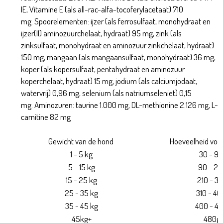
IE, Vitamine E (als all-rac-alfa-tocoferylacetaat) 710
mg. Spoorelementen: ijzer (als ferrosulfaat, monohydraat en
ijzer(II) aminozuurchelaat, hydraat) 95 mg, zink (als
zinksulfaat, monohydraat en aminozuur zinkchelaat, hydraat)
150 mg, mangaan (als mangaansulfaat, monohydraat) 36 mg,
koper (als kopersulfaat, pentahydraat en aminozuur
koperchelaat, hydraat) 15 mg, jodium (als calciumjodaat,
watervrij) 0,96 mg, selenium (als natriumseleniet) 0,15
mg. Aminozuren: taurine 1.000 mg, DL-methionine 2.126 mg, L-
carnitine 82 mg
Gewicht van de hond
Hoeveelheid voed
1 - 5 kg
30 - 90
5 - 15 kg
90 - 21
15 - 25 kg
210 - 31
25 - 35 kg
310 - 40
35 - 45 kg
400 - 48
45kg+
480g