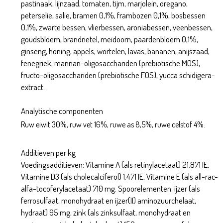
pastinaak, lijnzaad, tomaten, tijm, marjolein, oregano,
peterselie, salie, bramen 0,1%, frambozen 0,1%, bosbessen
0,1%, zwarte bessen, vlierbessen, aroniabessen, veenbessen,
goudsbloem, brandnetel, meidoorn, paardenbloem 0,1%,
ginseng, honing, appels, wortelen, lavas, bananen, anijszaad,
fenegriek, mannan-oligosacchariden (prebiotische MOS),
fructo-oligosacchariden (prebiotische FOS), yucca schidigera-
extract.
Analytische componenten
Ruw eiwit 30%, ruw vet 16%, ruwe as 8,5%, ruwe celstof 4%.
Additieven per kg
Voedingsadditieven: Vitamine A (als retinylacetaat) 21.871 IE,
Vitamine D3 (als cholecalciferol) 1.471 IE, Vitamine E (als all-rac-
alfa-tocoferylacetaat) 710 mg. Spoorelementen: ijzer (als
ferrosulfaat, monohydraat en ijzer(II) aminozuurchelaat,
hydraat) 95 mg, zink (als zinksulfaat, monohydraat en