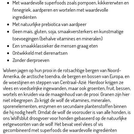
Met waardevolle superfoods zoals pompoen, kikkererwten en
fenegriek, aardperen en wortelen met waardevolle
ingrediënten
Met natuurlijke prebiotica van aardpeer
Geen maïs, gluten, soja, smaakversterkers en kunstmatige
toevoegingen (behalve vitamines en mineralen)
Een smaakklassieker die mensen graag eten
Ontwikkeld met dierenartsen
Zonder dierproeven
Wolven jagen op hun prooi in de rotsachtige bergen van Noord-
Amerika, de arctische toendra, de bergen en bossen van Europa, en
de woestijnen en steppen van Centraal-Azië. Hierdoor krijgen ze
vlees en voedselrijke ingewanden, maar ook groenten, fruit, bessen,
wortels en kruiden via de maaginhoud van de prooi. Granen zijn hier
niet inbegrepen. Zo krijgt de wolf de vitamines, mineralen,
sporenelementen, enzymen en secundaire plantenstoffen binnen
die hij nodig heeft. Omdat de wolf de voorouder is van alle honden, is
ons Wolfsblut droogvoer voor honden gebaseerd op de natuurlijke
eetgewoonten van de wolf. Het bevat veel vlees of vis
gecombineerd met superfoods die waardevolle ingrediënten