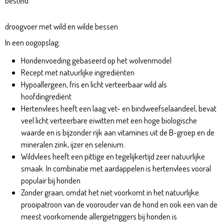
besteld
droogvoer met wild en wilde bessen
Blue Mountain Adult
In een oogopslag:
Blue Mountain Adult 2kg
Blue Mountain Adult
Hondenvoeding gebaseerd op het wolvenmodel
Recept met natuurlijke ingrediënten
Hypoallergeen, fris en licht verteerbaar wild als
hoofdingrediënt
Hertenvlees heeft een laag vet- en bindweefselaandeel, bevat
veel licht verteerbare eiwitten met een hoge biologische
waarde en is bijzonder rijk aan vitamines uit de B-groep en de
mineralen zink, ijzer en selenium.
Wildvlees heeft een pittige en tegelijkertijd zeer natuurlijke
smaak. In combinatie met aardappelen is hertenvlees vooral
populair bij honden
Zonder graan, omdat het niet voorkomt in het natuurlijke
prooipatroon van de voorouder van de hond en ook een van de
meest voorkomende allergietriggers bij honden is