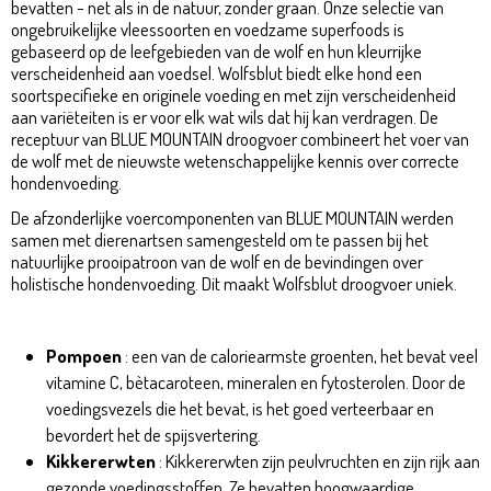
bevatten - net als in de natuur, zonder graan. Onze selectie van
ongebruikelijke vleessoorten en voedzame superfoods is
gebaseerd op de leefgebieden van de wolf en hun kleurrijke
verscheidenheid aan voedsel. Wolfsblut biedt elke hond een
soortspecifieke en originele voeding en met zijn verscheidenheid
aan variëteiten is er voor elk wat wils dat hij kan verdragen. De
receptuur van BLUE MOUNTAIN droogvoer combineert het voer van
de wolf met de nieuwste wetenschappelijke kennis over correcte
hondenvoeding.
De afzonderlijke voercomponenten van BLUE MOUNTAIN werden
samen met dierenartsen samengesteld om te passen bij het
natuurlijke prooipatroon van de wolf en de bevindingen over
holistische hondenvoeding. Dit maakt Wolfsblut droogvoer uniek.
Blue Mountain Adult 2kg
Pompoen
: een van de caloriearmste groenten, het bevat veel
vitamine C, bètacaroteen, mineralen en fytosterolen. Door de
voedingsvezels die het bevat, is het goed verteerbaar en
bevordert het de spijsvertering.
Kikkererwten
: Kikkererwten zijn peulvruchten en zijn rijk aan
gezonde voedingsstoffen. Ze bevatten hoogwaardige