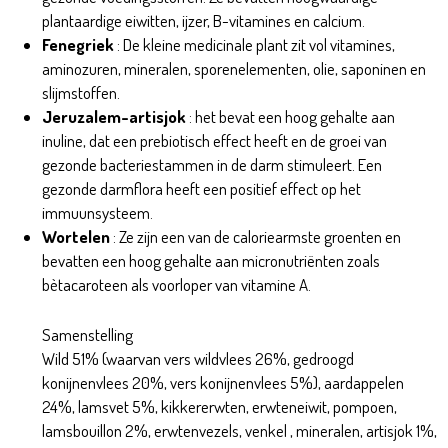
plantaardige eiwitten, ijzer, B-vitamines en calcium.
Fenegriek
: De kleine medicinale plant zit vol vitamines,
aminozuren, mineralen, sporenelementen, olie, saponinen en
slijmstoffen.
Jeruzalem-artisjok
: het bevat een hoog gehalte aan
inuline, dat een prebiotisch effect heeft en de groei van
gezonde bacteriestammen in de darm stimuleert. Een
gezonde darmflora heeft een positief effect op het
immuunsysteem.
Wortelen
: Ze zijn een van de caloriearmste groenten en
bevatten een hoog gehalte aan micronutriënten zoals
bètacaroteen als voorloper van vitamine A.
Blue Mountain Adult 2kg
Samenstelling
Wild 51% (waarvan vers wildvlees 26%, gedroogd
konijnenvlees 20%, vers konijnenvlees 5%), aardappelen
24%, lamsvet 5%, kikkererwten, erwteneiwit, pompoen,
lamsbouillon 2%, erwtenvezels, venkel , mineralen, artisjok 1%,