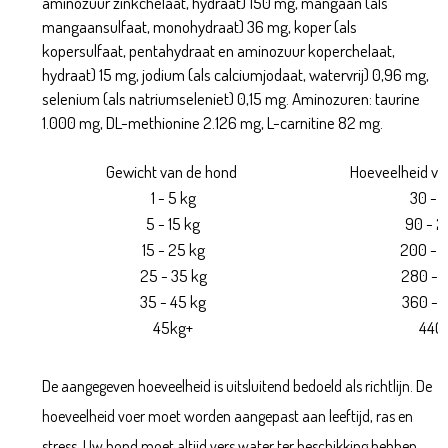
aminozuur zinkchelaat, hydraat) 150 mg, mangaan (als
mangaansulfaat, monohydraat) 36 mg, koper (als
kopersulfaat, pentahydraat en aminozuur koperchelaat,
hydraat) 15 mg, jodium (als calciumjodaat, watervrij) 0,96 mg,
selenium (als natriumseleniet) 0,15 mg. Aminozuren: taurine
1.000 mg, DL-methionine 2.126 mg, L-carnitine 82 mg.
Gewicht van de hond
Hoeveelheid vo
1 - 5 kg
30 - 
5 - 15 kg
90 - 2
15 - 25 kg
200 - 
25 - 35 kg
280 - 
35 - 45 kg
360 - 
45kg+
440
De aangegeven hoeveelheid is uitsluitend bedoeld als richtlijn. De
hoeveelheid voer moet worden aangepast aan leeftijd, ras en
stress. Uw hond moet altijd vers water ter beschikking hebben.