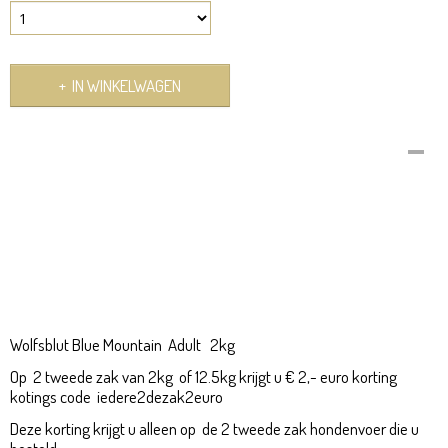
IN WINKELWAGEN
Omschrijving
Blue Mountain
Blue Mountain Adult
Wolfsblut Hondenvoer voordelig kopen
bij www.pet-food.nl WolfsblutHondenvoer. Wolfsblut maakt natuurlijke en
gezonde, maar vooral smakelijke brokken
Blue Mountain
Wolfsblut Blue Mountain Adult 2kg
Op 2 tweede zak van 2kg of 12.5kg krijgt u € 2,- euro korting
kotings code iedere2dezak2euro
Deze korting krijgt u alleen op de 2 tweede zak hondenvoer die u