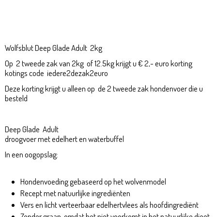
Adult 2kg
Wolfsblut Deep Glade Adult 2kg
Wolfsblut Deep Glade Adult 2kg
Op 2 tweede zak van 2kg of 12.5kg krijgt u € 2,- euro korting
kotings code iedere2dezak2euro
Deze korting krijgt u alleen op de 2 tweede zak hondenvoer die u
besteld
Deep Glade Adult
droogvoer met edelhert en waterbuffel
In een oogopslag:
Wolfsblut Deep Glade Adult 2kg
Hondenvoeding gebaseerd op het wolvenmodel
Recept met natuurlijke ingrediënten
Vers en licht verteerbaar edelhertvlees als hoofdingrediënt
Zonder graan, omdat het niet voorkomt in het natuurlijke dieet