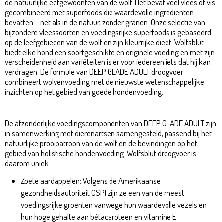
de natuurlijke eetgewoonten van de wolf. Het bevat veel vlees of vis
gecombineerd met superfoods die waardevolle ingrediënten
bevatten – net als in de natuur, zonder granen. Onze selectie van
bijzondere vleessoorten en voedingsrijke superfoods is gebaseerd
op de leefgebieden van de wolf en zijn kleurrijke dieet. Wolfsblut
biedt elke hond een soortgeschikte en originele voeding en met zijn
verscheidenheid aan variëteiten is er voor iedereen iets dat hij kan
verdragen. De formule van DEEP GLADE ADULT droogvoer
combineert wolvenvoeding met de nieuwste wetenschappelijke
inzichten op het gebied van goede hondenvoeding.
Wolfsblut Deep Glade Adult 2kg
De afzonderlijke voedingscomponenten van DEEP GLADE ADULT zijn
in samenwerking met dierenartsen samengesteld, passend bij het
natuurlijke prooipatroon van de wolf en de bevindingen op het
gebied van holistische hondenvoeding. Wolfsblut droogvoer is
daarom uniek.
Wolfsblut Deep Glade Adult 2kg
Zoete aardappelen: Volgens de Amerikaanse
gezondheidsautoriteit CSPI zijn ze een van de meest
voedingsrijke groenten vanwege hun waardevolle vezels en
hun hoge gehalte aan bètacaroteen en vitamine E.