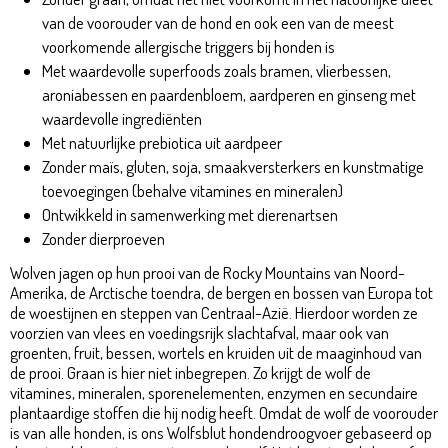
van de voorouder van de hond en ook een van de meest
voorkomende allergische triggers bij honden is
Met waardevolle superfoods zoals bramen, vlierbessen,
aroniabessen en paardenbloem, aardperen en ginseng met
waardevolle ingrediënten
Met natuurlijke prebiotica uit aardpeer
Zonder maïs, gluten, soja, smaakversterkers en kunstmatige
toevoegingen (behalve vitamines en mineralen)
Ontwikkeld in samenwerking met dierenartsen
Zonder dierproeven
Wolfsblut Deep Glade Adult 2kg
Wolven jagen op hun prooi van de Rocky Mountains van Noord-
Amerika, de Arctische toendra, de bergen en bossen van Europa tot
de woestijnen en steppen van Centraal-Azië. Hierdoor worden ze
voorzien van vlees en voedingsrijk slachtafval, maar ook van
groenten, fruit, bessen, wortels en kruiden uit de maaginhoud van
de prooi. Graan is hier niet inbegrepen. Zo krijgt de wolf de
vitamines, mineralen, sporenelementen, enzymen en secundaire
plantaardige stoffen die hij nodig heeft. Omdat de wolf de voorouder
is van alle honden, is ons Wolfsblut hondendroogvoer gebaseerd op