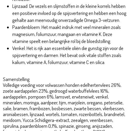
Lijnzaad: De vezels en slijmstoffen in de kleine korrels hebben
een positieve invloed op de spijsvertering en hebben een hoog
gehalte aan meervoudig onverzadigde Omega 3-vetzuren.
Paardenbloem: Het maakt indruk met veel mineralen zoals
magnesium, foliumzuur, mangaan en vitamine K. Deze
vitamine speelt een belangrijke rol bij de bloedstolling.
Venkel: Het is rijk aan essentiële oliën die gunstig zijn voor de
spijsvertering en darmen. Het bevat ook vitale stoffen zoals
kalium, vitamine A, foliumzuur, vitamine C en silica.
Wolfsblut
Deep Glade Adult 2kg
Samenstelling
Volledige voeding voor volwassen honden edelhertenvlees 26%,
zoete aardappelen 23%, gedroogd waterbuffelvlees 16%,
aardappelen, pompoen 6%, lamsvet, erwteneiwit, venkel,
mineralen, moringa, aardpeer, tijm, marjolein, oregano, peterselie,
salie, bramen, frambozen, bosbessen, zwarte bessen, vlierbessen,
aroniabessen, lijnzaad, wortels, tomaten, rozenbottels, brandnetel,
meidoorn, Yucca Schidigera-extract, zeealgen, veenbessen,
spirulina, paardenbloem 0,1%, spinazie, ginseng, anijszaden,