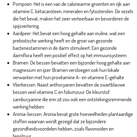
Pompoen: Het is een van de caloriearme groenten en rijk aan
vitamine C, bètacaroteen, mineralen en fytosterolen. De vezels
die het bevat, maken het zeer verteerbaar en bevorderen de
spijsvertering.
Aardpeer: Het bevat een hoog gehalte aan inuline, wat een
prebiotische werking heeft en de groei van gezonde
bacteriestammen in de darm stimuleert. Een gezonde
darmflora heeft een positief effect op het immuunsysteem.
Bramen: De bessen bevatten een bijzonder hoog gehalte aan
magnesium en ijzer. Bramen versloegen ook hun lokale
verwanten met hun provitamine A- en vitamine E-gehalte.
Vlierbessen: Naast anthocyanen bevatten de zwartblauwe
bessen veel vitamine C en foliumzuur. De kleurstof
sambucyanine die erin zit zou ook een ontstekingsremmende
werking hebben.
Aronia-bessen: Aronia bevat grote hoeveelheden plantaardige
stoffen waarvan wordt gezegd dat ze bijzondere
gezondheidsvoordelen hebben, zoals flavonoïden en
fenolzuur.