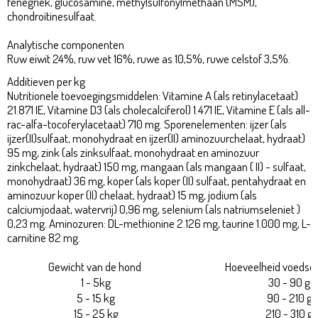
fenegriek, glucosamine, methylsulfonylmethaan (MSM),
chondroïtinesulfaat.
Analytische componenten
Ruw eiwit 24%, ruw vet 16%, ruwe as 10,5%, ruwe celstof 3,5%.
Additieven per kg
Nutritionele toevoegingsmiddelen: Vitamine A (als retinylacetaat)
21.871 IE, Vitamine D3 (als cholecalciferol) 1.471 IE, Vitamine E (als all-
rac-alfa-tocoferylacetaat) 710 mg. Sporenelementen: ijzer (als
ijzer(II)sulfaat, monohydraat en ijzer(II) aminozuurchelaat, hydraat)
95 mg, zink (als zinksulfaat, monohydraat en aminozuur
zinkchelaat, hydraat) 150 mg, mangaan (als mangaan ( II) - sulfaat,
monohydraat) 36 mg, koper (als koper (II) sulfaat, pentahydraat en
aminozuur koper (II) chelaat, hydraat) 15 mg, jodium (als
calciumjodaat, watervrij) 0,96 mg, selenium (als natriumseleniet )
0,23 mg. Aminozuren: DL-methionine 2.126 mg, taurine 1.000 mg, L-
carnitine 82 mg.
Gewicht van de hond
Hoeveelheid voedsel
1 - 5kg
30 - 90 g
5 - 15 kg
90 - 210 g
15 - 25 kg
210 - 310 g